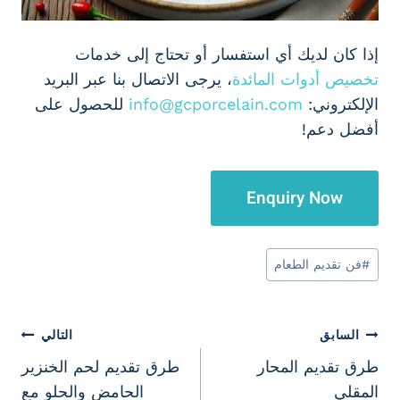
إذا كان لديك أي استفسار أو تحتاج إلى خدمات
تخصيص أدوات المائدة
، يرجى الاتصال بنا عبر البريد
الإلكتروني:
info@gcporcelain.com
للحصول على
أفضل دعم!
Enquiry Now
وسوم
#
فن تقديم الطعام
المقال:
تصفّح
السابق
التالي
طرق تقديم المحار
طرق تقديم لحم الخنزير
المقالات
المقلي
الحامض والحلو مع