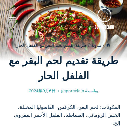
لتجاوز
لى
لمحتوى
/
مدونة
/
طريقة تقديم لحم البقر مع الفلفل الحار
طريقة تقديم لحم البقر مع
الفلفل الحار
بواسطة
gcporcelain
2024年9月6日
المكونات: لحم البقر، الكرفس، الفاصوليا المخللة،
الخس الروماني، الطماطم، الفلفل الأحمر المفروم،
إلخ.