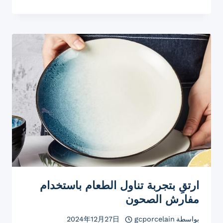
لمسة
جمالية
لمناسبتك
مع
مفارش
الطعام
الأنيقة
ارتقِ بتجربة تناول الطعام باستخدام
مفارش الصحون
بواسطة
gcporcelain
2024年12月27日