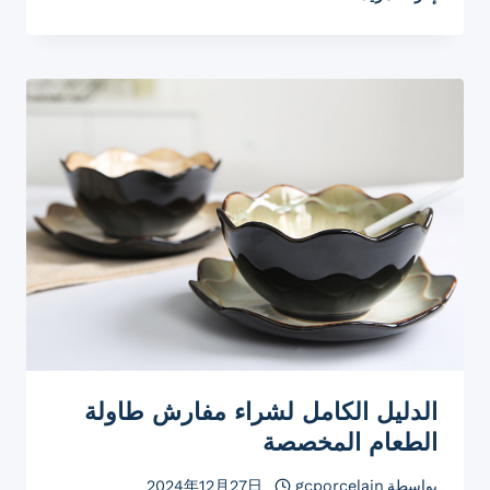
العناية
الكامل
للمفارش
الواقية
للأطباق
الدليل الكامل لشراء مفارش طاولة
الطعام المخصصة
بواسطة
gcporcelain
2024年12月27日