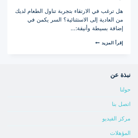
هل ترغب في الارتقاء بتجربة تناول الطعام لديك
من العادية إلى الاستثنائية؟ السر يكمن في
إضافة بسيطة وأنيقة:…
ارتقِ
إقرأ المزيد
بتجربة
تناول
الطعام
باستخدام
نبذة عن
مفارش
الصحون
حولنا
اتصل بنا
مركز الفيديو
المؤهلات