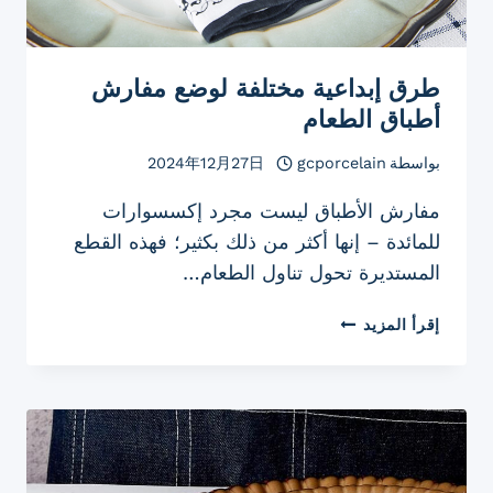
طرق إبداعية مختلفة لوضع مفارش
أطباق الطعام
بواسطة
gcporcelain
2024年12月27日
مفارش الأطباق ليست مجرد إكسسوارات
للمائدة – إنها أكثر من ذلك بكثير؛ فهذه القطع
المستديرة تحول تناول الطعام…
طرق
إقرأ المزيد
إبداعية
مختلفة
لوضع
مفارش
أطباق
الطعام