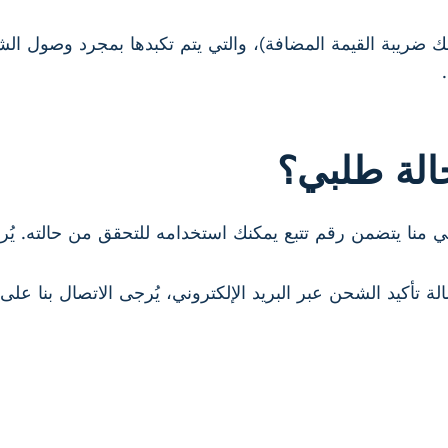
الة طلبي؟
قم تتبع يمكنك استخدامه للتحقق من حالته. يُرجى الانتظار 48 ساعة حتى تتوفر 