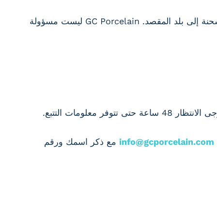
قد يخضع طلبك لرسوم الاستيراد والضرائب (بما في ذلك ضريبة القيمة المضافة)، والتي يتم تكبدها بمجرد وصول الشحنة إلى بلد المقصد. GC Porcelain ليست مسؤولة
معلومات التتبع.
info@gcporcelain.com
مع ذكر اسمك ورقم