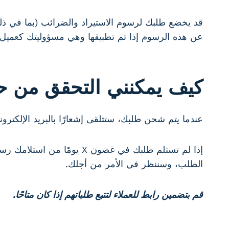
عن هذه الرسوم إذا تم تطبيقها وهي مسؤوليتك كعميل.
كيف يمكنني التحقق من ح
عندما يتم شحن طلبك، ستتلقى إشعارًا بالبريد الإلكتروني منا يتضمن ر
إذا لم تستلم طلبك في غضون X يومًا من استلامك رسالة تأكيد الشحن عبر البريد الإلكتروني، يُرجى الاتصال بنا على
الطلب، وسننظر في الأمر من أجلك.
قم بتضمين رابط للعملاء لتتبع طلباتهم إذا كان متاحًا.