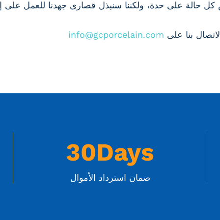
 كل حالة على حدة، ولكننا سنبذل قصارى جهدنا للعمل على إ
لاتصال بنا على
info@gcporcelain.com
3
30Days
0
D
ضمان استرداد الأموال
a
y
s