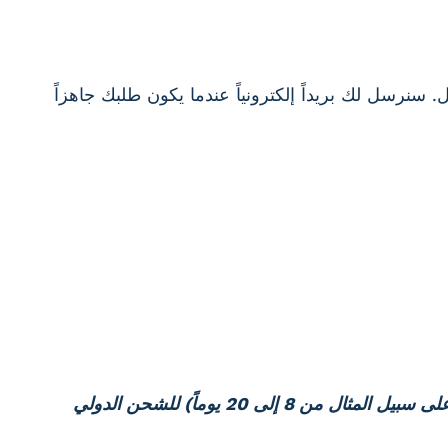
 الاستلام المحلي عند الدفع، سيتم تجهيز طلبك وتجهيزه للاستلام في غضون 2 إلى 5 أيام عمل. سنرسل لك بريداً إلكترونياً عندما يكون طلبك جاهزاً
يمكنك تضمين جداول زمنية أوسع للتسليم (على سبيل المثال من 8 إلى 20 يوماً) للشحن الدولي