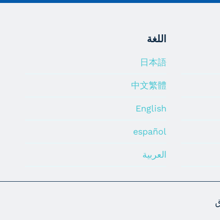
اللغة
日本語
中文繁體
English
español
العربية
ق