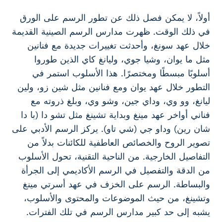
أولاً، لا يمكن فصل ذلك عن تطور الرسم على الورق
في ذلك الوقت. ظهرت مدارس الرسم الصينية القديمة
خلال عهد سونغ، وأحدثت تغييرات جديدة مع فنانين
مثل ما يوان، وشيا جوي، وليانغ كاي الذين طوروا
أسلوبًا مبسطًا ومختصرًا. هذا الأسلوب استمر في
التطور خلال عهد يوان ومع فنانين مثل شين زو، ولين
ليانغ، وو وي، وداي جين، وشو وي، وبلغ ذروته مع
فناني أواخر عهد مينغ وبداية تشينغ مثل تشو دا (با دا
شان رين) وداو جي (شي تاو). يركز الرسم الأدبي على
تصوير الروح والخصائص العاطفية للكائنات بدلاً من
التفاصيل الخارجية. من الناحية التقنية، تحول الأسلوب
من الدقة والتفصيل في الرسم الأكاديمي إلى الجرأة
والبساطة. الرسم على الخزف في عهد أسرتي مينغ
وتشينغ، من حيث الموضوعات والمحتوى والأسلوب،
يشبه إلى حد كبير مدارس الرسم في تلك الفترات.