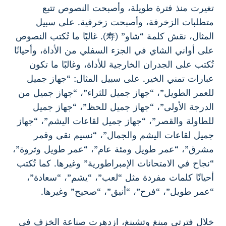
تغيرت منذ فترة طويلة، وأصبحت النصوص تتبع
متطلبات الزخرفة، وأصبحت زخرفية. على سبيل
المثال، نقش كلمة “شاو” (寿). غالبًا ما تُكتب النصوص
على أواني الشاي في الجزء السفلي من الأداة، وأحيانًا
تُكتب على الجدران الخارجية للأداة، وغالبًا ما تكون
عبارات تمني الخير. على سبيل المثال: “جهاز جميل
للعمر الطويل”، “جهاز جميل للثراء”، “جهاز جميل من
الدرجة الأولى”، “جهاز جميل للحظ”، “جهاز جميل
للطاولة والقصر”، “جهاز جميل لقاعات اليشم”، “جهاز
جميل لقاعات اليشم والجمال”، “نسيم نقي وقمر
مشرق”، “عمر طويل ومئة عام”، “عمر طويل وثروة”،
“نجاح في الامتحانات الإمبراطورية” وغيرها. كما تُكتب
أحيانًا كلمات مفردة مثل “لعب”، “يشم”، “سعادة”،
“عمر طويل”، “فرح”، “أنيق”، “صحيح” وغيرها.
خلال فترتي مينغ وتشينغ، ازدهرت صناعة الخزف في