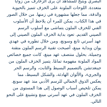
البصري ويتيح للمشاهد أن يرى الزخارف من زوايا
متعددة. اللوحات الملونة على الخزف تتميز بالحيوية
والدقة، مما جعلها مشهورة في زمنها. من خلال الصور
في هذا الكتاب، يمكن للمرء أن يلاحظ أن الأسلوب
الفني للخزف الملون يتماشى مع أسلوب الرسم
الصيني القديم. تعود بداية الخزف الملون الصيني إلى
عهد أسرتي تانغ وسونغ، ومن خلال تطوره في عهدي
يوان وبداية مينغ، أصبحت تقنية الرسم الملون متقنة
وجميلة. بحلول منتصف عهد مينغ، كانت جميع خصائص
المواد الملونة مفهومة تمامًا. يتميز الخزف الملون من
جينغدتشن بالتصميم البسيط والثابت، والرسم الحر
والجريء، والألوان الهادئة، والشكل البسيط، مما
يعكس الذوق الجمالي للرسم الأدبي منذ عهد سونغ.
يمكن تلخيص أسباب الوصول إلى هذا المستوى من
الخزف الملون في عهد أسرتي مينغ وتشينغ على النحو
التالي.