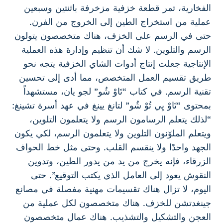
الفخارية، تمر قطعة خزفية مزخرفة باثنتين وسبعين
عملية من استخراج الطين إلى الخروج من الفرن.
حتى في الرسم على الخزف، هناك متخصصون يتولون
الرسم والتلوين. لا شك أن تنظيم وإدارة هذه العملية
الإنتاجية جعلت إنتاج أدوات الشاي الخزفية يتجه نحو
طريق تقسيم العمل المتخصص، مما أدى إلى تحسين
تقنية الرسم. في كتاب “تَاوْ شُو” لجو يان، مستشهداً
بمحتوى “تَاوْ يِي تُوْ شُو” لتانغ يينغ في عهد أسرة تشينغ:
“لذلك يتعلم الرسامون الرسم ولا يتعلمون التلوين،
ويتعلم الملوّنون التلوين ولا يتعلمون الرسم، لكي يكون
الجهد واحدًا ولا ينقسم القلب. وحتى مثل خط الحواف
الزرقاء، فإنه يخرج من يد من يدور الطين، وتدوين
النقوش يعود إلى العامل الذي يكتب التوقيع”. حتى
اليوم، لا تزال هناك تقسيمات مهنية مفصلة في مصانع
جينغدتشن للخزف. هناك متخصصون لكل عملية من
العجن والتشكيل والتشذيب. هناك عمال متخصصون