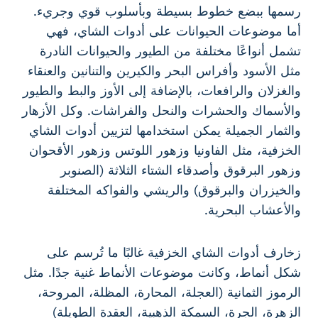
رسمها ببضع خطوط بسيطة وبأسلوب قوي وجريء.
أما موضوعات الحيوانات على أدوات الشاي، فهي
تشمل أنواعًا مختلفة من الطيور والحيوانات النادرة
مثل الأسود وأفراس البحر والكيرين والتنانين والعنقاء
والغزلان والرافعات، بالإضافة إلى الأوز والبط والطيور
والأسماك والحشرات والنحل والفراشات. وكل الأزهار
والثمار الجميلة يمكن استخدامها لتزيين أدوات الشاي
الخزفية، مثل الفاونيا وزهور اللوتس وزهور الأقحوان
وزهور البرقوق وأصدقاء الشتاء الثلاثة (الصنوبر
والخيزران والبرقوق) والريشي والفواكه المختلفة
والأعشاب البحرية.
زخارف أدوات الشاي الخزفية غالبًا ما تُرسم على
شكل أنماط، وكانت موضوعات الأنماط غنية جدًا. مثل
الرموز الثمانية (العجلة، المحارة، المظلة، المروحة،
الزهرة، الجرة، السمكة الذهبية، العقدة الطويلة)