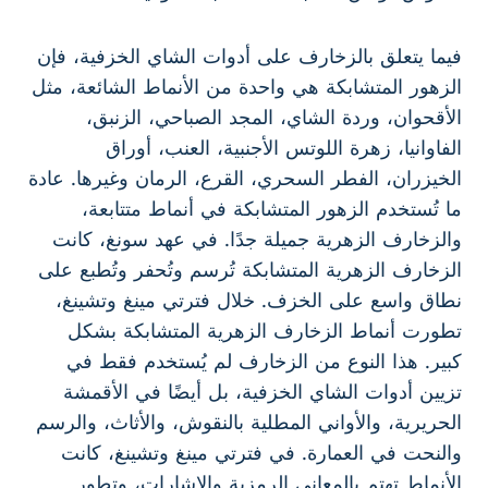
فيما يتعلق بالزخارف على أدوات الشاي الخزفية، فإن
الزهور المتشابكة هي واحدة من الأنماط الشائعة، مثل
الأقحوان، وردة الشاي، المجد الصباحي، الزنبق،
الفاوانيا، زهرة اللوتس الأجنبية، العنب، أوراق
الخيزران، الفطر السحري، القرع، الرمان وغيرها. عادة
ما تُستخدم الزهور المتشابكة في أنماط متتابعة،
والزخارف الزهرية جميلة جدًا. في عهد سونغ، كانت
الزخارف الزهرية المتشابكة تُرسم وتُحفر وتُطبع على
نطاق واسع على الخزف. خلال فترتي مينغ وتشينغ،
تطورت أنماط الزخارف الزهرية المتشابكة بشكل
كبير. هذا النوع من الزخارف لم يُستخدم فقط في
تزيين أدوات الشاي الخزفية، بل أيضًا في الأقمشة
الحريرية، والأواني المطلية بالنقوش، والأثاث، والرسم
والنحت في العمارة. في فترتي مينغ وتشينغ، كانت
الأنماط تهتم بالمعاني الرمزية والإشارات، وتطور