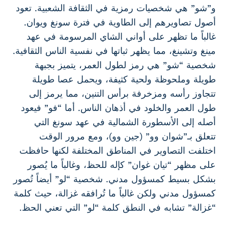
و”شو” هي شخصيات رمزية في الثقافة الشعبية. تعود
أصول تصاويرهم إلى الطاوية في فترة سونغ ويوان.
غالباً ما تظهر على أواني الشاي المرسومة في عهد
مينغ وتشينغ، مما يظهر ثباتها في نفسية الناس الثقافية.
شخصية “شو” هي رمز لطول العمر، يتميز بجبهة
طويلة وملحوظة ولحية كثيفة، ويحمل عصا طويلة
تتجاوز رأسه ومزخرفة برأس التنين، مما يرمز إلى
طول العمر والخلود في أذهان الناس. أما “فو” فيعود
أصله إلى الأسطورة الشمالية في عهد سونغ التي
تتعلق بـ”شوان وو” (جين وو)، ومع مرور الوقت
اختلفت التصاوير في المناطق المختلفة لكنها حافظت
على مظهر “تيان غوان” كإله للحظ، وغالباً ما يُصور
بشكل بسيط كمسؤول مدني. شخصية “لو” أيضاً تُصور
كمسؤول مدني ولكن غالباً ما تُرافقه غزالة، حيث كلمة
“غزالة” تشابه في النطق كلمة “لو” التي تعني الحظ.