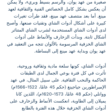
صغيرة من عهد يوان، والرسم بسيط وبريء، ولا يمكن
أن يعكس بشكل كامل الخصائص الفنية والثقافية لعهد
مينغ. أما بعد منتصف عهد مينغ، فقد طرأت تغيرات
كبيرة على أشكال أدوات الشاي وتقنيات صنعها، وأصبح
لدى أدوات الشاي المستخدمة لشرب الشاي المتناثر
أشكال ثابتة. وبدأت الزخارف والأنماط على أدوات
الشاي الخزفية المرسومة بالألوان تتجه من التعقيد في
عهد يوان وبداية عهد مينغ إلى البساطة.
أدوات الشاي، كونها سلعة مادية وثقافية وروحية،
تأثرت في كل فترة بوعي الجمال لدى الطبقات
الحاكمة والنخب الثقافية. على سبيل المثال، في عهد
الإمبراطورين جياجينغ (حكم 45 عامًا، 1522-1566م)
ووانلي (حكم 48 عامًا، 1573-1620م)، اللذين كانا
يميلان إلى الطاوية، انعكست الأنماط والزخارف على
أدوات الشاي الخزفية خلال هذه الفترة بالطابع