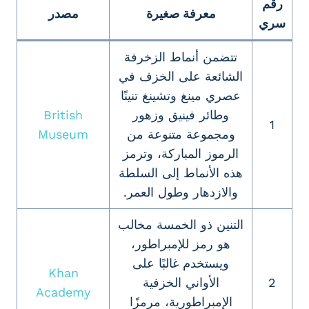
رقم
معرفة صغيرة
مصدر
سري
تتضمن أنماط الزخرفة
الشائعة على الخزف في
عصري مينغ وتشينغ تنينًا
وطائر فينيق وزهور
British
1
ومجموعة متنوعة من
Museum
الرموز المباركة، وترمز
هذه الأنماط إلى السلطة
والازدهار وطول العمر.
التنين ذو الخمسة مخالب
هو رمز للإمبراطور،
ويستخدم غالبًا على
Khan
2
الأواني الخزفية
Academy
الإمبراطورية، مرمزًا