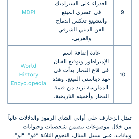
العذراء على السيراميك
9
في عصري المينغ
MDPI
والتشينغ تعكس اندماج
الفن الديني الشرقي
والغربي.
عادة إضافة اسم
الإمبراطور وتوقيع الفنان
World
في قاع الفخار بدأت في
History
10
عهد ديناستي المينغ، وهذه
Encyclopedia
الممارسة تزيد من قيمة
الفخار وأهميته التاريخية.
تمثل الزخارف على أواني الشاي الرموز والدلالات غالباً
من خلال موضوعات تتضمن شخصيات وحيوانات
ونباتات. على سبيل المثال، النجوم الثلاثة “فو”، “لو”،