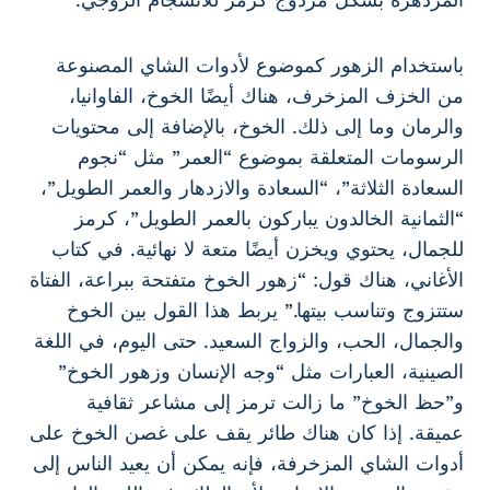
باستخدام الزهور كموضوع لأدوات الشاي المصنوعة
من الخزف المزخرف، هناك أيضًا الخوخ، الفاوانيا،
والرمان وما إلى ذلك. الخوخ، بالإضافة إلى محتويات
الرسومات المتعلقة بموضوع “العمر” مثل “نجوم
السعادة الثلاثة”، “السعادة والازدهار والعمر الطويل”،
“الثمانية الخالدون يباركون بالعمر الطويل”، كرمز
للجمال، يحتوي ويخزن أيضًا متعة لا نهائية. في كتاب
الأغاني، هناك قول: “زهور الخوخ متفتحة ببراعة، الفتاة
ستتزوج وتناسب بيتها.” يربط هذا القول بين الخوخ
والجمال، الحب، والزواج السعيد. حتى اليوم، في اللغة
الصينية، العبارات مثل “وجه الإنسان وزهور الخوخ”
و”حظ الخوخ” ما زالت ترمز إلى مشاعر ثقافية
عميقة. إذا كان هناك طائر يقف على غصن الخوخ على
أدوات الشاي المزخرفة، فإنه يمكن أن يعيد الناس إلى