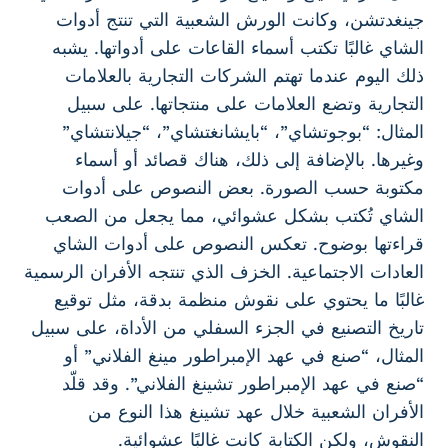
جينغدتشن، وكانت الورش الشعبية التي تنتج أدوات
الشاي غالبًا تكتب أسماء القاعات على أدواتها. يشبه
ذلك اليوم عندما تهتم الشركات التجارية بالعلامات
التجارية وتضع العلامات على منتجاتها. على سبيل
المثال: “بوجوتشاي”، “بايشانغتشاي”، “جيلانتشاي”
وغيرها. بالإضافة إلى ذلك، هناك قصائد أو أسماء
مكتوبة حسب الصورة. بعض النصوص على أدوات
الشاي تُكتب بشكل عشوائي، مما يجعل من الصعب
قراءتها بوضوح. تعكس النصوص على أدوات الشاي
العادات الاجتماعية. الخزف الذي تنتجه الأفران الرسمية
غالبًا ما يحتوي على نقوش منظمة بدقة، مثل توقيع
تاريخ التصنيع في الجزء السفلي من الأداة، على سبيل
المثال، “صنع في عهد الإمبراطور مينغ الفلاني” أو
“صنع في عهد الإمبراطور تشينغ الفلاني”. وقد قلّد
الأفران الشعبية خلال عهد تشينغ هذا النوع من
النقوش، ولكن الكتابة كانت غالبًا عشوائية.