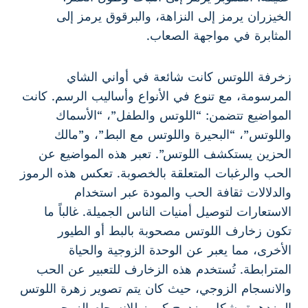
الخيزران يرمز إلى النزاهة، والبرقوق يرمز إلى
المثابرة في مواجهة الصعاب.
زخرفة اللوتس كانت شائعة في أواني الشاي
المرسومة، مع تنوع في الأنواع وأساليب الرسم. كانت
المواضيع تتضمن: “اللوتس والطفل”، “الأسماك
واللوتس”، “البحيرة واللوتس مع البط”، و”مالك
الحزين يستكشف اللوتس”. تعبر هذه المواضيع عن
الحب والرغبات المتعلقة بالخصوبة. تعكس هذه الرموز
والدلالات ثقافة الحب والمودة عبر استخدام
الاستعارات لتوصيل أمنيات الناس الجميلة. غالباً ما
تكون زخارف اللوتس مصحوبة بالبط أو الطيور
الأخرى، مما يعبر عن الوحدة الزوجية والحياة
المترابطة. تُستخدم هذه الزخارف للتعبير عن الحب
والانسجام الزوجي، حيث كان يتم تصوير زهرة اللوتس
المزدهرة بشكل مزدوج كرمز للانسجام الزوجي.