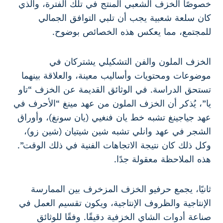
خصوصًا الخزف الشعبي المنتج في تلك الفترة، والذي
كان سلعة شعبية يجب أن تلبي التوافق الجمالي
للمجتمع، مما يعكس هذه الخصائص بوضوح.
الخزف الملون والفن التشكيلي يشتركان في
موضوعات ومحتويات وأساليب معينة، والعلاقة بينهما
تستحق الدراسة. في الوثائق القديمة عن الخزف “تاو
يا”، يُذكر أن الخزف الملون من عهد مينغ “الأحرف في
عهد جياجينغ تشبه خط يان فنغيي (يان سونغ)، وأوراق
الشجر في عهد وانلي تشبه شين شيتيان (شين زو)،
وكل ذلك كان نتيجة الاتجاهات الفنية في ذلك الوقت”.
هذه الملاحظة معقولة جدًا.
ثانيًا، يجمع حرفيو الخزف المزخرف بين الممارسة
الإنتاجية والظروف الإنتاجية، ويكون تقسيم العمل في
صناعة أدوات الشاي الخزفية دقيقًا. وفقًا للوثائق