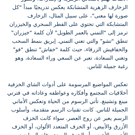
الزخارف الزهرية المتشابكة يعكس تدريجيًا مبدأ “كل
صورة لها معنى”، على سبيل المثال، الزخارف
المتشابكة التي تحتوي على الفطر السحري والخيزران
ترمز إلى “التمني بالعمر الطويل” لأن كلمة “خيزران”
تنطق “تشو” والتي تعني التمني. إبريق بنمط السحب
والخفافيش الزرقاء، حيث كلمة “خفاش” تنطق “فو”
وتعني السعادة، تعبر عن السعي وراء السعادة، وهو
رغبة جميلة للناس.
تعكس المواضيع المرسومة على أدوات الشاي الخزفية
أخلاقيات المجتمع وأفكاره وعواطفه وعاداته في فترتي
مينغ وتشينغ. تأتي الرسوم من الحياة وتعكس الأماني
الجميلة للناس. كانت تقنيات الرسم متقدمة، وأسلوب
الرسم يعبر عن روح العصر. سواء كانت الخزف
الأزرق والأبيض، أو الخزف المتعدد الألوان، أو الخزف
الأحمر والأخضر، أو الخزف الوردي، فإن المواضيع