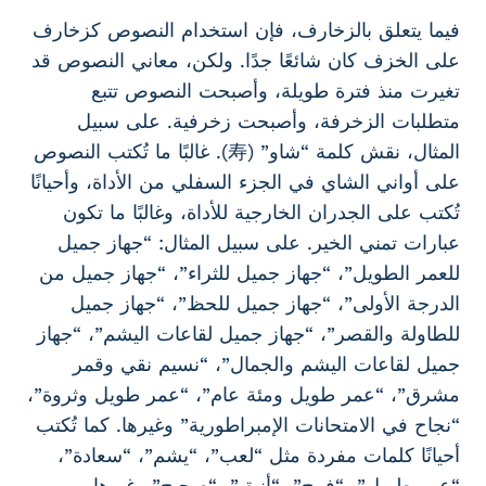
فيما يتعلق بالزخارف، فإن استخدام النصوص كزخارف
على الخزف كان شائعًا جدًا. ولكن، معاني النصوص قد
تغيرت منذ فترة طويلة، وأصبحت النصوص تتبع
متطلبات الزخرفة، وأصبحت زخرفية. على سبيل
المثال، نقش كلمة “شاو” (寿). غالبًا ما تُكتب النصوص
على أواني الشاي في الجزء السفلي من الأداة، وأحيانًا
تُكتب على الجدران الخارجية للأداة، وغالبًا ما تكون
عبارات تمني الخير. على سبيل المثال: “جهاز جميل
للعمر الطويل”، “جهاز جميل للثراء”، “جهاز جميل من
الدرجة الأولى”، “جهاز جميل للحظ”، “جهاز جميل
للطاولة والقصر”، “جهاز جميل لقاعات اليشم”، “جهاز
جميل لقاعات اليشم والجمال”، “نسيم نقي وقمر
مشرق”، “عمر طويل ومئة عام”، “عمر طويل وثروة”،
“نجاح في الامتحانات الإمبراطورية” وغيرها. كما تُكتب
أحيانًا كلمات مفردة مثل “لعب”، “يشم”، “سعادة”،
“عمر طويل”، “فرح”، “أنيق”، “صحيح” وغيرها.