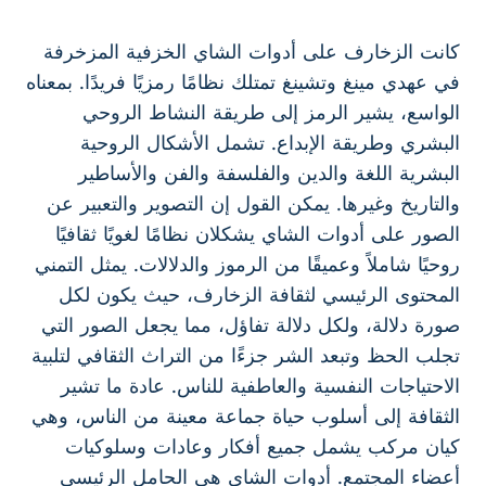
كانت الزخارف على أدوات الشاي الخزفية المزخرفة
في عهدي مينغ وتشينغ تمتلك نظامًا رمزيًا فريدًا. بمعناه
الواسع، يشير الرمز إلى طريقة النشاط الروحي
البشري وطريقة الإبداع. تشمل الأشكال الروحية
البشرية اللغة والدين والفلسفة والفن والأساطير
والتاريخ وغيرها. يمكن القول إن التصوير والتعبير عن
الصور على أدوات الشاي يشكلان نظامًا لغويًا ثقافيًا
روحيًا شاملاً وعميقًا من الرموز والدلالات. يمثل التمني
المحتوى الرئيسي لثقافة الزخارف، حيث يكون لكل
صورة دلالة، ولكل دلالة تفاؤل، مما يجعل الصور التي
تجلب الحظ وتبعد الشر جزءًا من التراث الثقافي لتلبية
الاحتياجات النفسية والعاطفية للناس. عادة ما تشير
الثقافة إلى أسلوب حياة جماعة معينة من الناس، وهي
كيان مركب يشمل جميع أفكار وعادات وسلوكيات
أعضاء المجتمع. أدوات الشاي هي الحامل الرئيسي