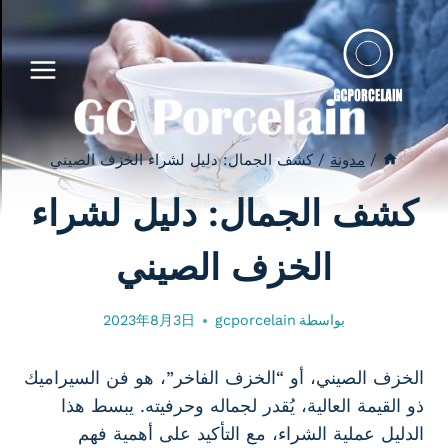
لتجاوز
لى
لمحتوى
/
مدونة
/
كشف الجمال: دليل لشراء الخزف الصيني
كشف الجمال: دليل لشراء
الخزف الصيني
بواسطة
gcporcelain
2023年8月3日
الخزف الصيني، أو “الخزف الفاخر”، هو فن السيراميك
ذو القيمة العالية، يُقدر لجماله وحرفيته. يبسط هذا
الدليل عملية الشراء، مع التأكيد على أهمية فهم