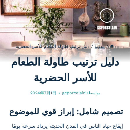
لتجاوز
لى
لمحتوى
/
مدونة
/
دليل ترتيب طاولة الطعام للأسر الحضرية
دليل ترتيب طاولة الطعام
للأسر الحضرية
بواسطة
gcporcelain
2024年7月1日
تصميم شامل: إبراز قوي للموضوع
إيقاع حياة الناس في المدن الحديثة يزداد سرعة يومًا