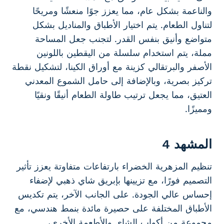
والناعمة بشكل عام، مما يعزز جوًا منعشًا ومريحًا
لتناول الطعام. يتم اختيار الأطباق والمناديل بشكل
متواضع وأنيق بنفس القدر. لتجنب جعل المساحة
مملة، يتم استخدام سلسلة من اليقطين باللونين
الأصفر والبرتقالي كزينة مع أوراق الكينا، لتشكيل نقطة
تركيز بصرية، وبالإضافة إلى حامل الشموع المعدني
العتيق، مما يجعل ترتيب طاولة الطعام أنيقًا ونقيًا
ومميزًا.
المشهد 4
تنظيم المزهرية الخضراء بارتفاعات متفاوتة يعزز تأثير
التصميم فورًا، مع تزيينها بإبريق شاي ذهبي لإضفاء
إحساس عالي الجودة. على الجانب الآخر، يتم تكديس
الأطباق المختلفة على حصيرة مائدة بنمط هندسي، مع
مجموعة من أكواب الشاي والأطعمة الأخرى،