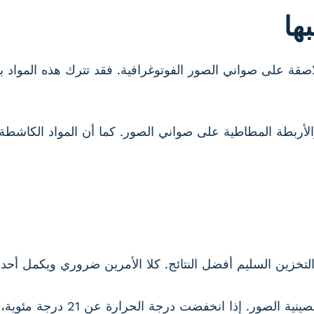
ها
لاصقة على صواني الصور الفوتوغرافية. فقد تترك هذه المواد ب
أربطة المطاطية على صواني الصور. كما أن المواد الكاشطة
لتخزين السليم أفضل النتائج. كلا الأمرين ضروري ويكمل أحدهم
رجة الحرارة عن 21 درجة مئوية، فمن المرجح جداً أن تتشقق الطباعة أو تتقشر.