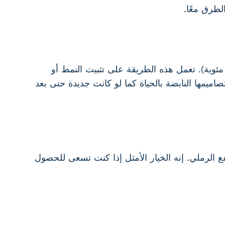
لطرق معًا.
الصبغات السيراميكية على الطبق الزجاجي ويتم حرقها في درجة حرارة عالية (حوالي 1,250 درجة مئوية). تعمل هذه الطريقة على تثبيت النمط أو
ميمها النابضة بالحياة كما لو كانت جديدة حتى بعد
سفع الرملي. إنه الخيار الأمثل إذا كنت تسعى للحصول