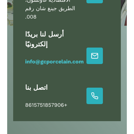
الطريق جينغ شان رقم
008.
أرسل لنا بريدًا
إلكترونيًا
info@gcporcelain.com
اتصل بنا
+8615751857906