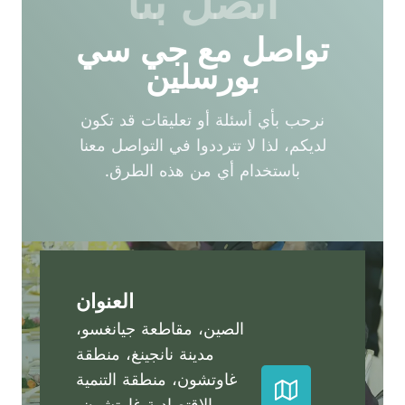
اتصل بنا
تواصل مع جي سي
بورسلين
نرحب بأي أسئلة أو تعليقات قد تكون
لديكم، لذا لا تترددوا في التواصل معنا
باستخدام أي من هذه الطرق.
العنوان
الصين، مقاطعة جيانغسو،
مدينة نانجينغ، منطقة
غاوتشون، منطقة التنمية
الاقتصادية غاوتشون،