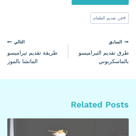
وسوم
#
فن تقديم الطعام
المقال:
تصفّح
السابق
التالي
طرق تقديم التيراميسو
طريقة تقديم تيراميسو
المقالات
بالماسكربوني
الماتشا بالموز
Related Posts