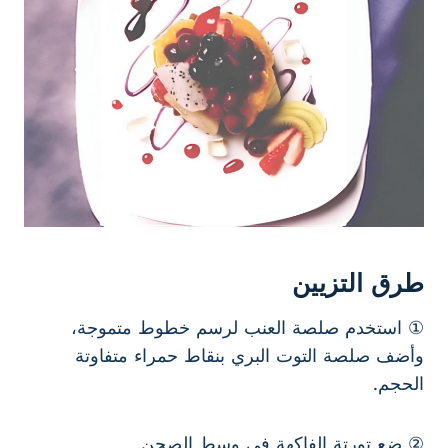
طرق التزيين
① استخدم صلصة العنب لرسم خطوط متموجة،
وأضف صلصة التوت البري بنقاط حمراء متفاوتة
الحجم.
② ضع تورتة الفاكهة في وسط الصحن.