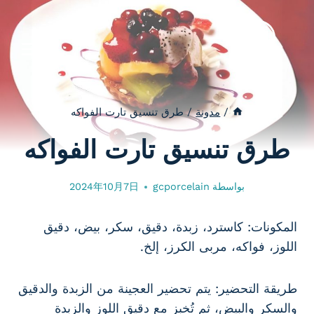
لتجاوز
لى
لمحتوى
/
مدونة
/
طرق تنسيق تارت الفواكه
طرق تنسيق تارت الفواكه
بواسطة
gcporcelain
2024年10月7日
المكونات: كاسترد، زبدة، دقيق، سكر، بيض، دقيق
اللوز، فواكه، مربى الكرز، إلخ.
طريقة التحضير: يتم تحضير العجينة من الزبدة والدقيق
والسكر والبيض، ثم تُخبز مع دقيق اللوز والزبدة