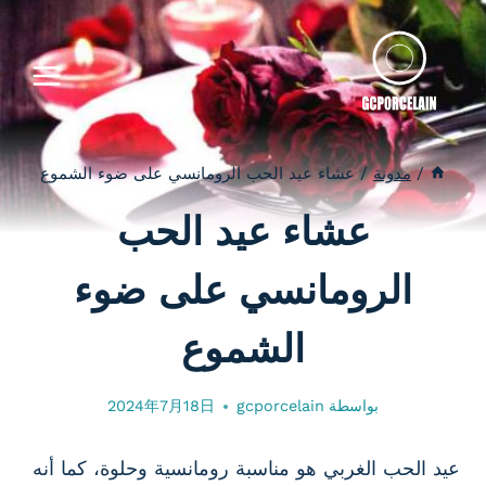
لتجاوز
لى
لمحتوى
/
مدونة
/
عشاء عيد الحب الرومانسي على ضوء الشموع
عشاء عيد الحب
الرومانسي على ضوء
الشموع
بواسطة
gcporcelain
2024年7月18日
عيد الحب الغربي هو مناسبة رومانسية وحلوة، كما أنه