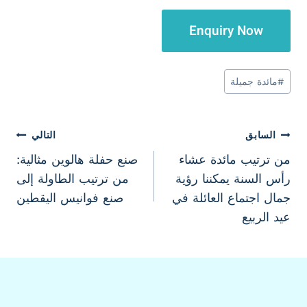
Enquiry Now
وسوم
#
مائدة جميلة
المقال:
تصفّح
السابق
التالي
من ترتيب مائدة عشاء
صنع حفلة هالوين مثالية:
المقالات
رأس السنة يمكننا رؤية
من ترتيب الطاولة إلى
جمال اجتماع العائلة في
صنع فوانيس اليقطين
عيد الربيع