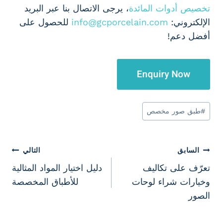
تخصيص أدوات المائدة
، يرجى الاتصال بنا عبر البريد
الإلكتروني:
info@gcporcelain.com
للحصول على
أفضل دعم!
Enquiry Now
وسوم
#
طبق صور مخصص
المقال:
تصفّح
السابق
التالي
تعرّف على تكاليف
دليل اختيار المواد المثالية
المقالات
وخيارات شراء لوحات
للأطباق المخصصة
الصور