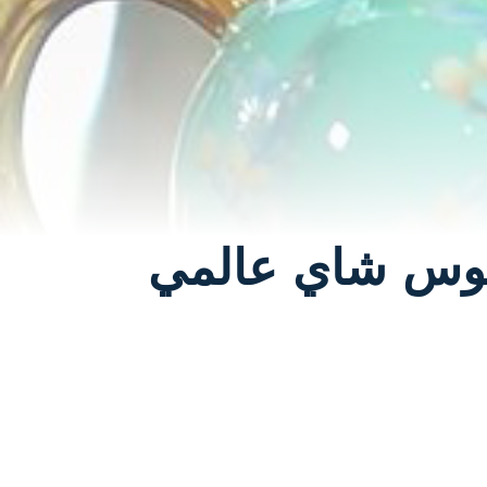
طقوس شاي عالمي