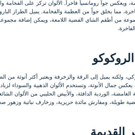
ة، ويعكس جواً رومانسياً فاخراً. الألوان تركز على الفخامة و
فاخرة، مما يخلق جواً من العظمة والفخامة. يميل الطراز البار
موعة من أطقم الشاي الفضية اللامعة، ويمكن إضافة مجموعة
لفاخرة.
لروكوكو
كي، ولكنه يميل إلى الرقة والزخرفة ويعتبر أكثر أنوثة من الط
نه يعكس جمال الأنوثة، وتستخدم الألوان الذهبية والسوداء لزياد
ية الغامضة، الوردية الدافئة، والأبيض الحليبي من الألوان ال
ية طويلة، ومفارش مائدة حريرية، وزخارف نباتية وزهور صغي
القديمة